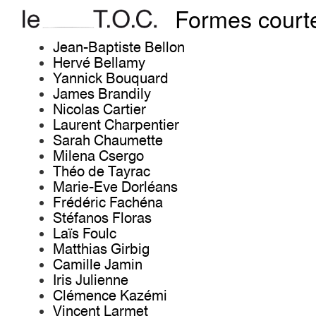
Formes cour
Jean-Baptiste Bellon
Hervé Bellamy
Yannick Bouquard
James Brandily
Nicolas Cartier
Laurent Charpentier
Sarah Chaumette
Milena Csergo
Théo de Tayrac
Marie-Eve Dorléans
Frédéric Fachéna
Stéfanos Floras
Laïs Foulc
Matthias Girbig
Camille Jamin
Iris Julienne
Clémence Kazémi
Vincent Larmet