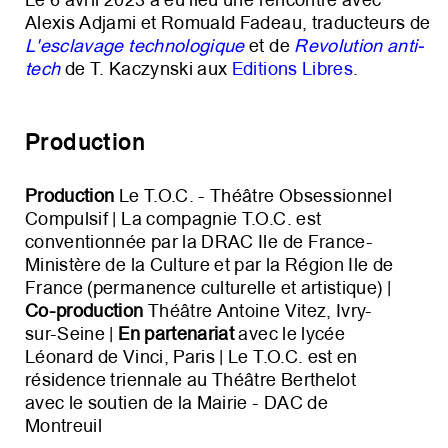
Le 6 avril 2023 a eu lieu une rencontre avec
Alexis Adjami et Romuald Fadeau, traducteurs de
L'esclavage technologique
et de
Revolution anti-
tech
de T. Kaczynski aux
Editions Libres
.
Production
Production
Le T.O.C. - Théâtre Obsessionnel
Compulsif | La compagnie T.O.C. est
conventionnée par la DRAC Ile de France-
Ministère de la Culture et par la Région Ile de
France (permanence culturelle et artistique) |
Co-production
Théâtre Antoine Vitez, Ivry-
sur-Seine |
En partenariat
avec le lycée
Léonard de Vinci, Paris | Le T.O.C. est en
résidence triennale au Théâtre Berthelot
avec le soutien de la Mairie - DAC de
Montreuil